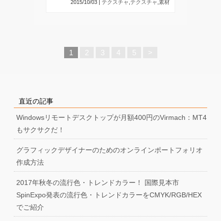
2015/10/03 |
テクスチャ
,
テクスチャ
,
素材
1
2
3
4
5
>
直近の記事
Windowsリモートデスクトップが月額400円のVirmach：MT4
もサクサクだ！
グラフィックデザイナーのためのオンラインポートフォリオ
作成方法
2017年秋冬の流行色・トレンドカラー！ 国際見本市
SpinExpo発表の流行色・トレンドカラーをCMYK/RGB/HEX
でご紹介