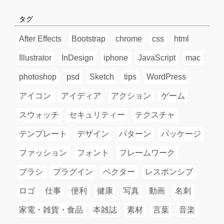
タグ
After Effects
Bootstrap
chrome
css
html
Illustrator
InDesign
iphone
JavaScript
mac
photoshop
psd
Sketch
tips
WordPress
アイコン
アイディア
アクション
ゲーム
スウォッチ
セキュリティー
テクスチャ
テンプレート
デザイン
パターン
パッケージ
ファッション
フォント
フレームワーク
ブラシ
プラグイン
ベクター
レスポンシブ
ロゴ
仕事
便利
健康
写真
動画
名刺
家電・雑貨・食品
本雑誌
素材
言葉
音楽