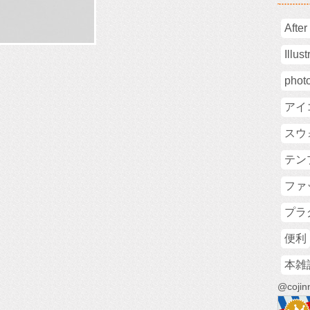
After
Illust
phot
アイ
スウ
テン
ファ
プラ
便利
本雑
@coj