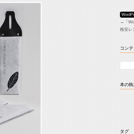
Wor
→「
W
格安レ
コンテ
本の執
タグ