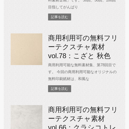
料素材企画」です。 30回、50回、100回
目指してがんばり
記事を読む
商用利用可の無料フリ
ーテクスチャ素材
vol.78：こざと 秋色
商用利用可能な無料素材集、第78回目で
す。 今回の商用利用可能なオリジナルの
無料印刷紙材は、和風な
記事を読む
商用利用可の無料フリ
ーテクスチャ素材
vol.66：クラシコトレ