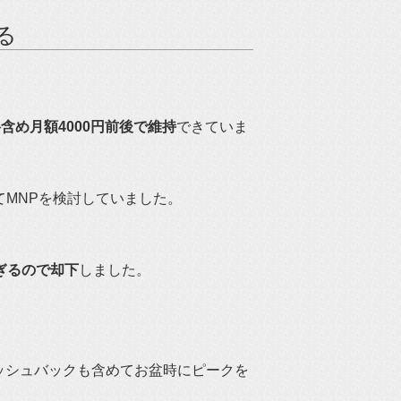
る
含め月額4000円前後で維持
できていま
てMNPを検討していました。
すぎるので却下
しました。
ャッシュバックも含めてお盆時にピークを