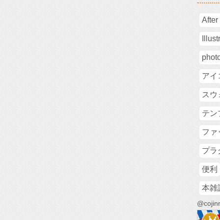
After
Illust
phot
アイ
スウ
テン
ファ
プラ
便利
本雑
@coj