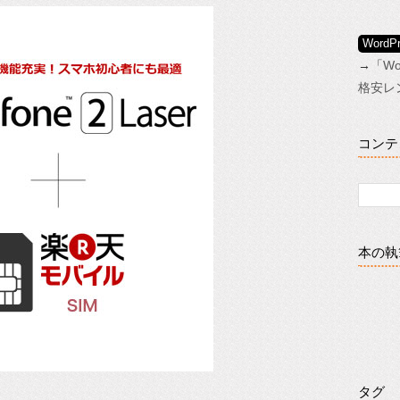
Wor
→「
W
格安レ
コンテ
本の執
タグ