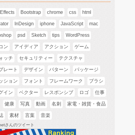
 Effects
Bootstrap
chrome
css
html
rator
InDesign
iphone
JavaScript
mac
oshop
psd
Sketch
tips
WordPress
コン
アイディア
アクション
ゲーム
ォッチ
セキュリティー
テクスチャ
プレート
デザイン
パターン
パッケージ
ッション
フォント
フレームワーク
ブラシ
グイン
ベクター
レスポンシブ
ロゴ
仕事
健康
写真
動画
名刺
家電・雑貨・食品
誌
素材
言葉
音楽
innetさんのツイート