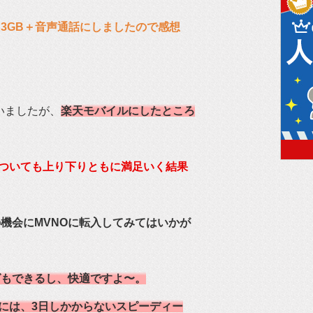
serと3GB＋音声通話にしましたので感想
いましたが、
楽天モバイルにしたところ
、速度についても上り下りともに満足いく結果
機会にMVNOに転入してみてはいかが
グもできるし、快適ですよ〜。
でには、3日しかからないスピーディー