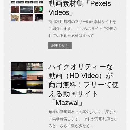
動画素材集「Pexels
Videos」
商用利用無料のフリー動画素材サイトを
ご紹介します。 こちらのサイトで公開さ
れている動画素材はすべて
記事を読む
ハイクオリティーな
動画（HD Video）が
商用無料！フリーで使
える動画サイト
「Mazwai」
無料の動画素材って案外少なく、探すの
に結構苦労します。 それが商用利用とな
ると、さらに数が少なく…