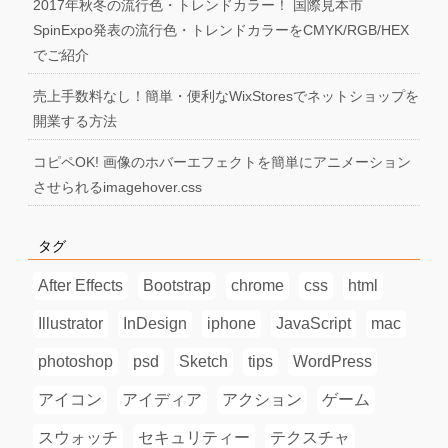
2017年秋冬の流行色・トレンドカラー！ 国際見本市
SpinExpo発表の流行色・トレンドカラーをCMYK/RGB/HEX
でご紹介
売上手数料なし！簡単・便利なWixStoresでネットショップを
開業する方法
コピペOK! 画像のホバーエフェクトを簡単にアニメーション
させられるimagehover.css
タグ
After Effects
Bootstrap
chrome
css
html
Illustrator
InDesign
iphone
JavaScript
mac
photoshop
psd
Sketch
tips
WordPress
アイコン
アイディア
アクション
ゲーム
スウォッチ
セキュリティー
テクスチャ