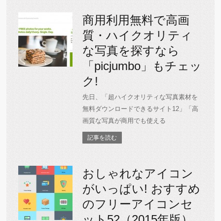
商用利用無料で高画
質・ハイクオリティ
な写真を探すなら
「picjumbo」もチェッ
ク!
先日、「超ハイクオリティな写真素材を
無料ダウンロードできるサイト12」「高
画質な写真が商用でも使える
記事を読む
おしゃれなアイコン
がいっぱい! おすすめ
のフリーアイコンセ
ット52（2015年版）