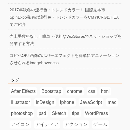
2017年秋冬の流行色・トレンドカラー！ 国際見本市
SpinExpo発表の流行色・トレンドカラーをCMYK/RGB/HEX
でご紹介
売上手数料なし！簡単・便利なWixStoresでネットショップを
開業する方法
コピペOK! 画像のホバーエフェクトを簡単にアニメーション
させられるimagehover.css
タグ
After Effects
Bootstrap
chrome
css
html
Illustrator
InDesign
iphone
JavaScript
mac
photoshop
psd
Sketch
tips
WordPress
アイコン
アイディア
アクション
ゲーム