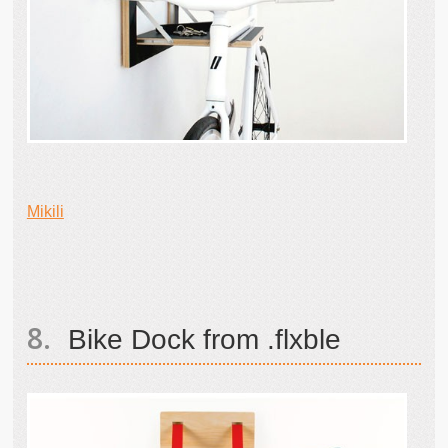
Mikili
Bike Dock from .flxble