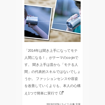
「2014年は聞き上手になってモテ
人間になる！」がテーマのco-jinで
す。 聞き上手は昔から「モテる人
間」の代表的スキルではないでしょ
うか。 ファッションセンスや容姿
を改善していくよりも、本人の心構
え1つで簡単に実行で
2013/12/29 |
ライフ
,
仕事
,
言葉