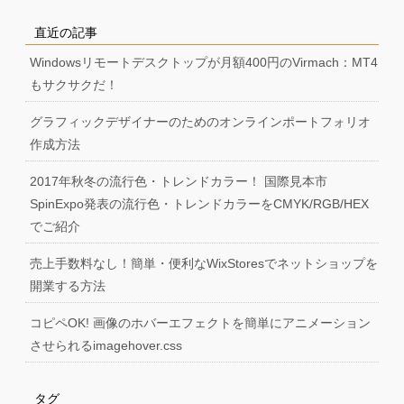
直近の記事
Windowsリモートデスクトップが月額400円のVirmach：MT4
もサクサクだ！
グラフィックデザイナーのためのオンラインポートフォリオ
作成方法
2017年秋冬の流行色・トレンドカラー！ 国際見本市
SpinExpo発表の流行色・トレンドカラーをCMYK/RGB/HEX
でご紹介
売上手数料なし！簡単・便利なWixStoresでネットショップを
開業する方法
コピペOK! 画像のホバーエフェクトを簡単にアニメーション
させられるimagehover.css
タグ