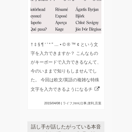
† ‡ § ¶ ‘ ’ “ ” … • © ® ™ ¢ という文
字を入力できますか？ こんなもの
がキーボードで入力できるなんて、
今のいままで知りもしませんでし
た。 今回は欧文/英語の複雑な特殊
文字を入力できるようになるチ
2015/04/08 |
ライフ
,
html
,
仕事
,
便利
,
言葉
話し手が話したがっている本音