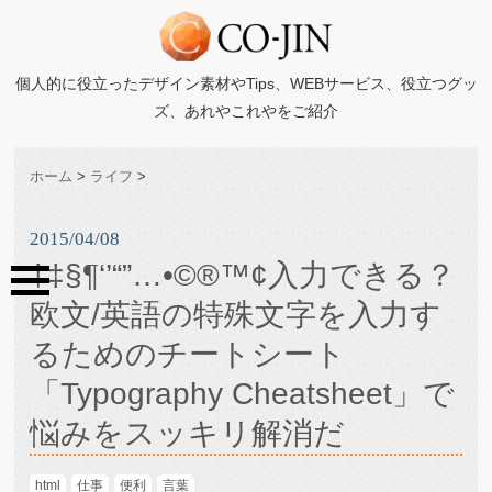
個人的に役立ったデザイン素材やTips、WEBサービス、役立つグッ
ズ、あれやこれやをご紹介
ホーム
>
ライフ
>
2015/04/08
†‡§¶‘’“”…•©®™¢入力できる？
欧文/英語の特殊文字を入力す
るためのチートシート
「Typography Cheatsheet」で
悩みをスッキリ解消だ
html
仕事
便利
言葉