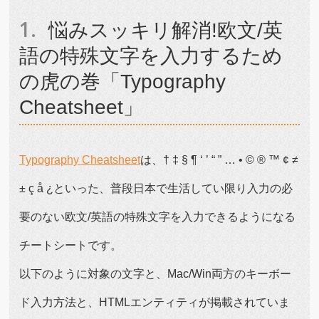
悩みスッキリ解消!欧文/英
語の特殊文字を入力するため
の虎の巻「Typography
Cheatsheet」
Typography Cheatsheet
は、† ‡ § ¶ ‘ ’ “ ” … • © ® ™ ¢ ≠
± ç å ¿といった、普段日本で生活してい限り入力の必
要のない欧文/英語の特殊文字を入力できるようになる
チートシートです。
以下のように対象の文字と、Mac/Win両方のキーボー
ド入力方法と、HTMLエンティティが掲載されていま