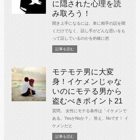
に隠された心理を読
み取ろう！
聞き上手になるには、単に相手の話を聞
くだけでなく、話し手がどんな思いをも
って話しているのかを的確に把
記事を読む
モテモテ男に大変
身！イケメンじゃな
いのにモテる男から
盗むべきポイント21
質問。 女性にモテる条件は「イケメンで
ある。YesかNoか？」 答え、Noです！ イ
ケメンだと
記事を読む