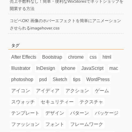
売上手数料なし！簡単・便利なWixStoresでネットショップを
開業する方法
コピペOK! 画像のホバーエフェクトを簡単にアニメーション
させられるimagehover.css
タグ
After Effects
Bootstrap
chrome
css
html
Illustrator
InDesign
iphone
JavaScript
mac
photoshop
psd
Sketch
tips
WordPress
アイコン
アイディア
アクション
ゲーム
スウォッチ
セキュリティー
テクスチャ
テンプレート
デザイン
パターン
パッケージ
ファッション
フォント
フレームワーク