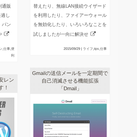
刷通販
替えたり、無線LAN接続ウイザード
経過し
を利用したり、ファイアーウォール
、パン
を無効化したり、いろいろなことを
や
試しましたが一向に解決せ
ン
,
仕事
,
便
2015/09/29 |
ライフ
,
tips
,
仕事
利
Gmailの送信メールを一定期間で
格安レン
自己消滅させる機能拡張
す！
「Dmail」