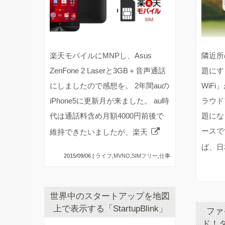
楽天モバイルにMNPし、Asus
隣近所
ZenFone 2 Laserと3GB＋音声通話
題にす
にしましたので感想を。 2年間auの
WiF
iPhone5に更新月が来ました。 au時
ラウド
代は通話料含め月額4000円前後で
題にな
ースで
維持できたいましたが、楽天
ば、日
2015/09/06 |
ライフ
,
MVNO
,
SIMフリー
,
仕事
世界中のスタートアップを地図
上で表示する「StartupBlink」
ファ
ド！