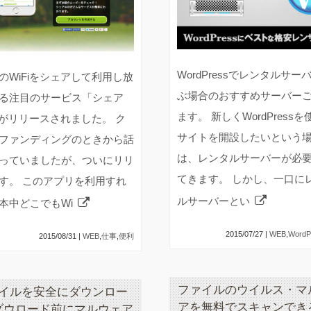
WordPressでレンタルサー
のWiFiをシェアして利用し放
ぶ場合のおすすめサーバー
る注目のサービス「シェア
ます。 新しくWordPress
i」がリリースされました。 ク
サイトを開設したいという
ファンディングのときから話
は、レンタルサーバーが必
っていましたが、ついにリリ
てきます。 しかし、一口に
す。 このアプリを利用すれ
ルサーバーとい
本中どこでもWi
2015/07/27 |
WEB
,
WordP
2015/08/31 |
WEB
,
仕事
,
便利
ファイルのウイルス・マ
イルを安全にダウンロー
アを無料でスキャンでき
ダウロード前にマルウェア