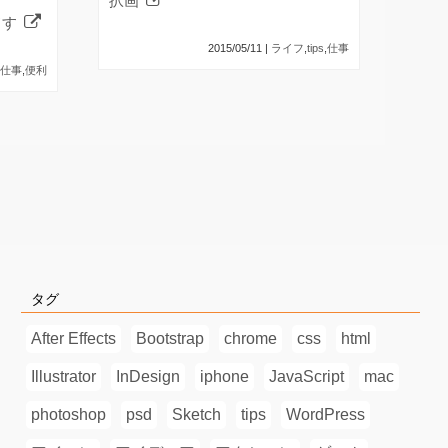
択画
ドす
2015/05/11 |
ライフ
,
tips
,
仕事
仕事
,
便利
タグ
After Effects
Bootstrap
chrome
css
html
Illustrator
InDesign
iphone
JavaScript
mac
photoshop
psd
Sketch
tips
WordPress