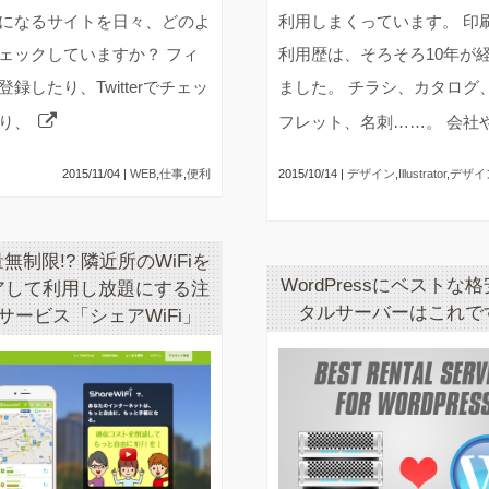
になるサイトを日々、どのよ
利用しまくっています。 印
ェックしていますか？ フィ
利用歴は、そろそろ10年が
登録したり、Twitterでチェッ
ました。 チラシ、カタログ
り、
フレット、名刺……。 会社
2015/11/04 |
WEB
,
仕事
,
便利
2015/10/14 |
デザイン
,
Illustrator
,
デザイ
無制限!? 隣近所のWiFiを
WordPressにベストな
アして利用し放題にする注
タルサーバーはこれで
サービス「シェアWiFi」