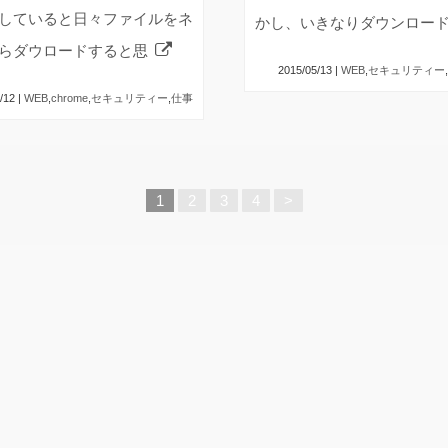
していると日々ファイルをネ
かし、いきなりダウンロー
らダウロードすると思
2015/05/13 |
WEB
,
セキュリティー
,
/12 |
WEB
,
chrome
,
セキュリティー
,
仕事
1
2
3
4
>