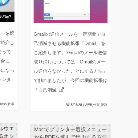
バーを選
Gmailの送信メールを一定期間で自
ご紹介し
己消滅させる機能拡張「Dmail」を
を使って
ご紹介します。 Gmailのメール送信
場合に
取り消しについては「Gmailのメー
要になっ
ル送信をなかったことにする方法」
レンタ
で触れましたが、今回の機能拡張は
「自己消滅
ress
,
仕事
2015/07/28 |
WEB
,
仕事
,
便利
ルウエ
Macでプリンター選択メニュー
るオン
からPDFを選んで出力する方法