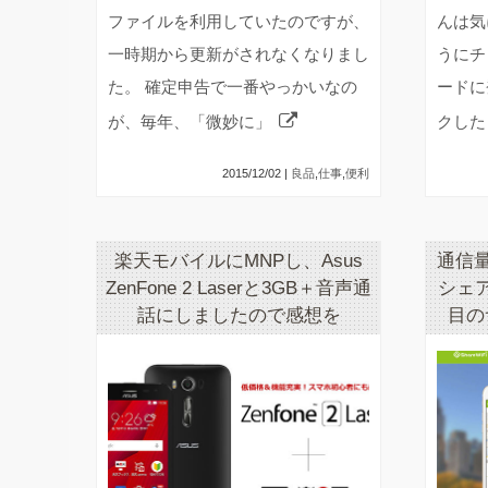
ファイルを利用していたのですが、
んは気
一時期から更新がされなくなりまし
うにチ
た。 確定申告で一番やっかいなの
ードに
が、毎年、「微妙に」
クした
2015/12/02 |
良品
,
仕事
,
便利
楽天モバイルにMNPし、Asus
通信量
ZenFone 2 Laserと3GB＋音声通
シェ
話にしましたので感想を
目の