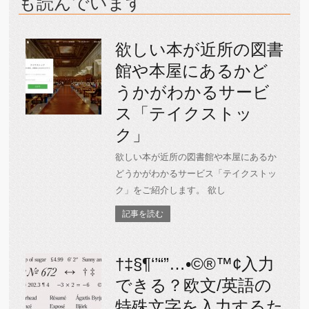
も読んでいます
欲しい本が近所の図書
館や本屋にあるかど
うかがわかるサービ
ス「テイクストッ
ク」
欲しい本が近所の図書館や本屋にあるか
どうかがわかるサービス「テイクストッ
ク」をご紹介します。 欲し
記事を読む
†‡§¶‘’“”…•©®™¢入力
できる？欧文/英語の
特殊文字を入力するた