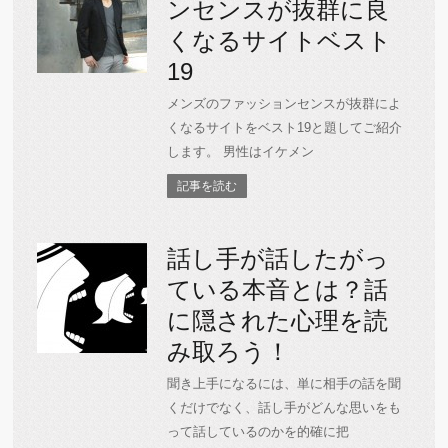
ンセンスが抜群に良
くなるサイトベスト
19
メンズのファッションセンスが抜群によ
くなるサイトをベスト19と題してご紹介
します。 男性はイケメン
記事を読む
話し手が話したがっ
ている本音とは？話
に隠された心理を読
み取ろう！
聞き上手になるには、単に相手の話を聞
くだけでなく、話し手がどんな思いをも
って話しているのかを的確に把