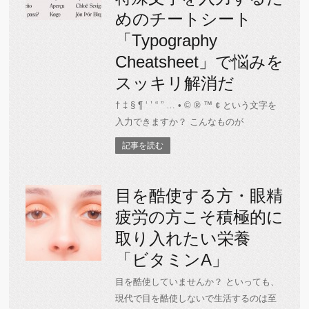
めのチートシート
「Typography
Cheatsheet」で悩みを
スッキリ解消だ
† ‡ § ¶ ‘ ’ “ ” … • © ® ™ ¢ という文字を
入力できますか？ こんなものが
記事を読む
目を酷使する方・眼精
疲労の方こそ積極的に
取り入れたい栄養
「ビタミンA」
目を酷使していませんか？ といっても、
現代で目を酷使しないで生活するのは至