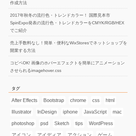
作成方法
2017年秋冬の流行色・トレンドカラー！ 国際見本市
SpinExpo発表の流行色・トレンドカラーをCMYK/RGB/HEX
でご紹介
売上手数料なし！簡単・便利なWixStoresでネットショップを
開業する方法
コピペOK! 画像のホバーエフェクトを簡単にアニメーション
させられるimagehover.css
タグ
After Effects
Bootstrap
chrome
css
html
Illustrator
InDesign
iphone
JavaScript
mac
photoshop
psd
Sketch
tips
WordPress
アイコン
アイディア
アクション
ゲーム